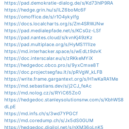
https://pad.demokratie-dialog.de/s/Kd73hIP9RA
https://hedge.grin.hu/s/lLZ6boMc6F
https://omoffice.de/s/r1O4ykylfg
https://docs.localcharts.org/s/Zm4SRWJNw
https://pad.medialepfade.net/s/KCsGz-LSf
https://pad.nantes.cloud/s/kvnKj49zKz
https://pad.multiplace.org/s/HyMS111lze
https://md.interhacker.space/s/wEdLt9dvK
https://doc.interscalar.eu/s/zRKkeMYiX
https://hedgedoc.obco.pro/s/9yxCmxe8T
https://doc.projectsegfau.lt/s/pRVgW_kLFB
https://write.frame.gargantext.org/s/H1wKaRA1Me
https://md.sebastians.dev/s/j2CJ_feAc
https://md.nolog.cz/s/RYiC65Zo0
https://hedgedoc.stanleysolutionsnw.com/s/KbhWS8
dLpE
https://md.infs.ch/s/3wd7YPGCf
https://md.coredump.ch/s/Jx5dS0GUM
https://hedgedoc.digilol.net/s/nXM36oLnK5