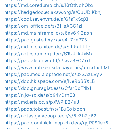
https://md.coredump.ch/s/KrOtNqhObx
https://hedgedoc.et.aksw.org/s/CuUDiKbhj
https://codi.sevenvm.de/s/GfsTxSqXl
https://om-office.de/s/B1_aACC1zl
https://md.mainframe.io/s/6nv6K-3aoh
https://pad.gusted.xyz/s/e4L7oeP73
https://md.micronited.de/s/SJlkkJJlfg
https://notes.rabjerg.de/s/S1UJkkJxMx
https://pad.aleph.world/s/swz3FO7xd
https://www.notizen.kita.bayern/s/xlncdhdhMl
https://pad.medialepfade.net/s/0xZAzLByV
https://doc.hkispace.com/s/NeRp6SXLB
https://doc.gnuragist.es/s/CfsrDoT4b1
https://n.jo-so.de/s/b94vDrnE8
https://md.eris.cc/s/pXWPlE24uJ
https://pads.tobast.fr/s/1BuGxjxoxh
https://notas.gaiacoop.tech/s/5vZhZg62-
https://pad.dominick-leppich.de/s/qgR091eh8