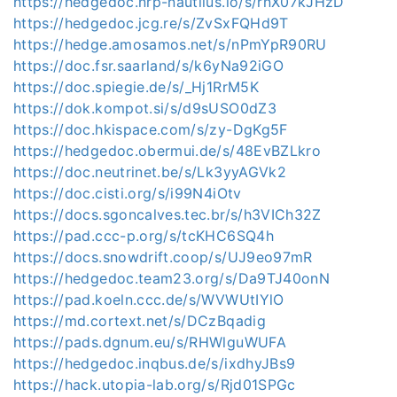
https://hedgedoc.nrp-nautilus.io/s/rnX07kJHzD
https://hedgedoc.jcg.re/s/ZvSxFQHd9T
https://hedge.amosamos.net/s/nPmYpR90RU
https://doc.fsr.saarland/s/k6yNa92iGO
https://doc.spiegie.de/s/_Hj1RrM5K
https://dok.kompot.si/s/d9sUSO0dZ3
https://doc.hkispace.com/s/zy-DgKg5F
https://hedgedoc.obermui.de/s/48EvBZLkro
https://doc.neutrinet.be/s/Lk3yyAGVk2
https://doc.cisti.org/s/i99N4iOtv
https://docs.sgoncalves.tec.br/s/h3VICh32Z
https://pad.ccc-p.org/s/tcKHC6SQ4h
https://docs.snowdrift.coop/s/UJ9eo97mR
https://hedgedoc.team23.org/s/Da9TJ40onN
https://pad.koeln.ccc.de/s/WVWUtIYlO
https://md.cortext.net/s/DCzBqadig
https://pads.dgnum.eu/s/RHWlguWUFA
https://hedgedoc.inqbus.de/s/ixdhyJBs9
https://hack.utopia-lab.org/s/Rjd01SPGc