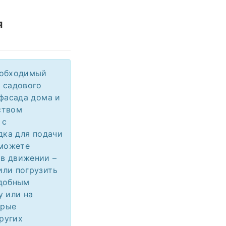
я
еобходимый
 садового
 фасада дома и
ством
 с
дка для подачи
сможете
 в движении –
или погрузить
удобным
у или на
арые
других