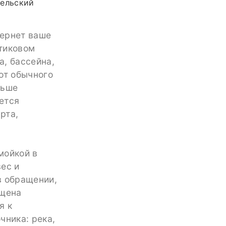
тельский
вернет ваше
тиковом
а, бассейна,
 от обычного
льше
ется
рта,
мойкой в
вес и
в обращении,
ащена
я к
чника: река,