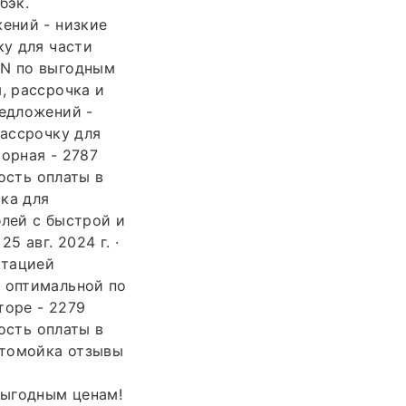
бэк.
жений - низкие
ку для части
ON по выгодным
, рассрочка и
редложений -
рассрочку для
орная - 2787
ость оплаты в
ка для
блей с быстрой и
5 авг. 2024 г. ·
ктацией
й оптимальной по
торе - 2279
ость оплаты в
втомойка отзывы
выгодным ценам!