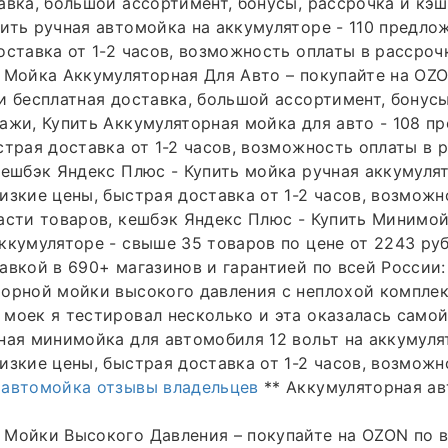
авка, большой ассортимент, бонусы, рассрочка и кэш
ить ручная автомойка на аккумуляторе - 110 предло
оставка от 1-2 часов, возможность оплаты в рассроч
 Мойка Аккумуляторная Для Авто – покупайте на OZ
и бесплатная доставка, большой ассортимент, бонусы
ажи, Купить Аккумуляторная мойка для авто - 108 п
страя доставка от 1-2 часов, возможность оплаты в 
кешбэк Яндекс Плюс - Купить мойка ручная аккумулят
изкие цены, быстрая доставка от 1-2 часов, возможн
асти товаров, кешбэк Яндекс Плюс - Купить Минимой
ккумуляторе - свыше 35 товаров по цене от 2243 ру
вкой в 690+ магазинов и гарантией по всей России: 2
торной мойки высокого давления с неплохой компле
моек я тестировал несколько и эта оказалась само
ная минимойка для автомобиля 12 вольт на аккумуля
изкие цены, быстрая доставка от 1-2 часов, возможн
 автомойка отзывы владельцев
** Аккумуляторная а
 Мойки Высокого Давления – покупайте на OZON по 