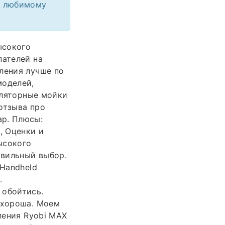
м любимому
ысокого
пателей на
ления лучше по
моделей,
ляторные мойки
отзыва про
ар. Плюсы:
, Оценки и
ысокого
авильный выбор.
 Handheld
.
 обойтись.
 хороша. Моем
ления Ryobi MAX