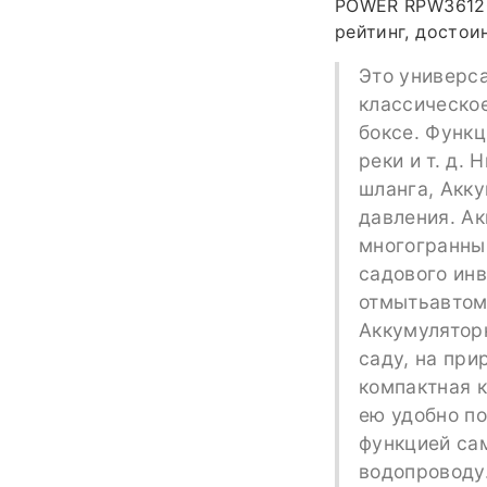
POWER RPW36120H
рейтинг, достои
Это универс
классическо
боксе. Функц
реки и т. д.
шланга, Акк
давления. А
многогранны
садового инв
отмытьавтомо
Аккумулятор
саду, на при
компактная к
ею удобно по
функцией са
водопроводу.