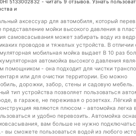
I 5133002832 - читать 9 отзывов. Узнать пользова
нства и
альный аксессуар для автомобиля, который пере
е представление мойки высокого давления в плас
ия самовсасывания может забирать воду из ведр
 Никаких проводов и тяжелых устройств. В отличии
умуляторная мобильная мойка выдает В 10 раз бо
ккумуляторная автомойка высокого давления явля
м помощником - она подходит для чистки транспо
ентаря или для очистки территории. Ею можно
биль, дорожки, забор, стены и садовую мебель.
ный тип устройства позволяет пользоваться авто
роде, в гараже, не переживая о розетках. Лёгкий 
онструкция являются плюсом - автомойка легка 
льзоваться и удобно перевозить. Автомойка осн
мовсасывания, вам больше не нужно подключатьс
- вы сможете пользоваться водой из любого исто