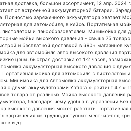
атная доставка, большой ассортимент, 12 апр. 2024 г
отает от встроенной аккумуляторной батареи. Заряд
е. Полностью заряженного аккумулятора хватает Мо
ляторная для автомобиля, в кейсе. Портативная мой
 пистолетом и пенообразователем. Минимойка для д
торные мойки высокого давления - свыше 75 товаров
ыстрой и бесплатной доставкой в 690+ магазинов Ку
мойка для автомобиля авто высокого давления порта
изкие цены, быстрая доставка от 1-2 часов, возможн
втомойка аккумуляторная высокого давления с двум
 Портативная мойка для автомобиля с пистолетом и
лем. Минимойка для Автомойка аккумуляторная высо
я с двумя аккумуляторами Yofidra ⭐️ рейтинг 4.7 ⭐️ 1
ывов товара от реальных Мойка высокого давления р
умулятора, благодаря чему удобна в управлении.Без
йка высокого давления может работать Портативная
ть загрязнения из труднодоступных мест: из-под кр
ков и др.