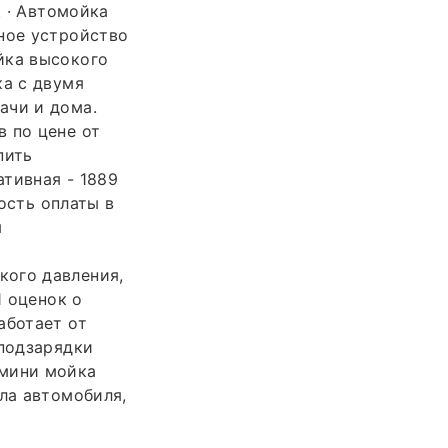
. · Автомойка
ное устройство
йка высокого
ка с двумя
ачи и дома.
 по цене от
пить
тивная - 1889
ость оплаты в
я
кого давления,
1 оценок о
аботает от
 подзарядки
 мини мойка
ыла автомобиля,