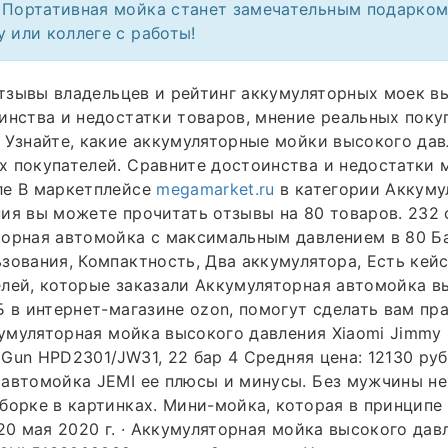
 Портативная мойка станет замечательным подарко
у или коллеге с работы!
 Отзывы владельцев и рейтинг аккумуляторных моек в
инства и недостатки товаров, мнение реальных поку
 Узнайте, какие аккумуляторные мойки высокого дав
 покупателей. Сравните достоинства и недостатки 
ле В маркетплейсе
megamarket.ru
в категории Аккуму
ия вы можете прочитать отзывы на 80 товаров. 232 
торная автомойка с максимальным давлением в 80 Б
зования, Компактность, Два аккумулятора, Есть кейс
лей, которые заказали Аккумуляторная автомойка в
Б в интернет-магазине ozon, помогут сделать вам пр
ккумуляторная мойка высокого давления Xiaomi Jimmy
g Gun HPD2301/JW31, 22 бар 4 Средняя цена: 12130 руб
автомойка JEMI ее плюсы и минусы. Без мужчины не
борке в картинках. Мини-мойка, которая в принципе
 20 мая 2020 г. · Аккумуляторная мойка высокого дав