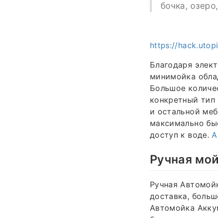
бочка, озеро
https://hack.uto
Благодаря элек
минимойка обла
Большое количес
конкретный тип 
и остальной меб
максимально быс
доступ к воде.
А
Ручная мой
Ручная Автомойк
доставка, больш
Автомойка Аккум