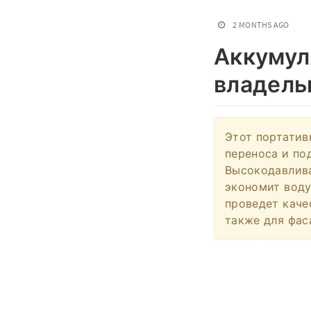
2 MONTHS AGO
Аккумул
владель
Этот портатив
переноса и по
Высокодавлива
экономит вод
проведет каче
также для фас