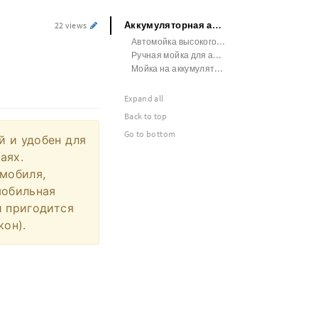
Аккумуляторная автомойка отзывы владельцев
22 views
Автомойка высокого давления аккумуляторная портативная
Ручная мойка для автомобиля на аккумуляторе купить
Мойка на аккумуляторе для мытья машины купить
Expand all
Back to top
Go to bottom
й и удобен для
аях.
мобиля,
мобильная
и пригодится
кон).