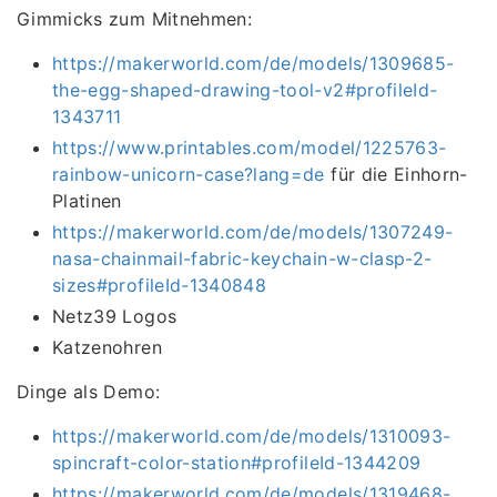
Gimmicks zum Mitnehmen:
https://makerworld.com/de/models/1309685-
the-egg-shaped-drawing-tool-v2#profileId-
1343711
https://www.printables.com/model/1225763-
rainbow-unicorn-case?lang=de
für die Einhorn-
Platinen
https://makerworld.com/de/models/1307249-
nasa-chainmail-fabric-keychain-w-clasp-2-
sizes#profileId-1340848
Netz39 Logos
Katzenohren
Dinge als Demo:
https://makerworld.com/de/models/1310093-
spincraft-color-station#profileId-1344209
https://makerworld.com/de/models/1319468-