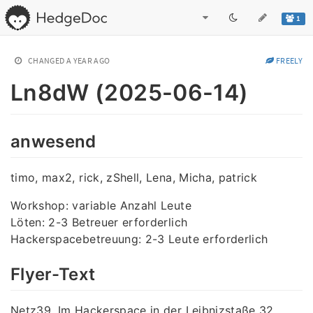
1
CHANGED
A YEAR AGO
FREELY
Ln8dW (2025-06-14)
anwesend
timo, max2, rick, zShell, Lena, Micha, patrick
Workshop: variable Anzahl Leute
Löten: 2-3 Betreuer erforderlich
Hackerspacebetreuung: 2-3 Leute erforderlich
Flyer-Text
Netz39. Im Hackerspace in der Leibnizstaße 32